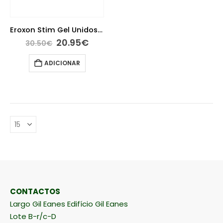
Eroxon Stim Gel Unidose 4 Tubos
O
O
20.95
€
30.50
€
preço
preço
original
atual
ADICIONAR
era:
é:
30.50€.
20.95€.
CONTACTOS
Largo Gil Eanes Edifício Gil Eanes
Lote B-r/c-D