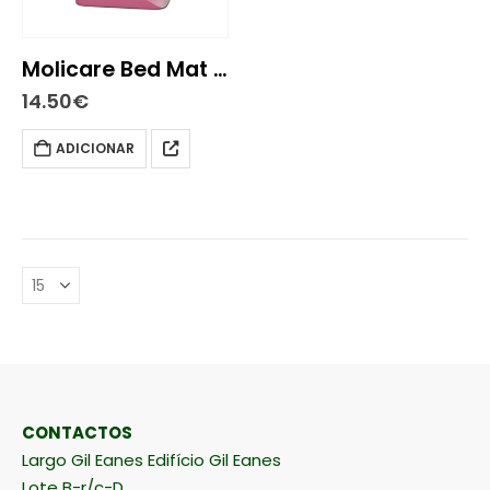
Molicare Bed Mat Resguardo descartável 7Gta 60X90Cm X30
14.50
€
ADICIONAR
CONTACTOS
Largo Gil Eanes Edifício Gil Eanes
Lote B-r/c-D