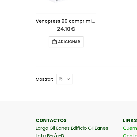
Venopress 90 comprimidos
24.10
€
ADICIONAR
Mostrar:
CONTACTOS
LINKS
Largo Gil Eanes Edifício Gil Eanes
Quem
Lote B-r/c-D
Conta