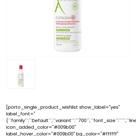
[porto_single_product_wishlist show_label="yes"
label_font="
{``family``:``Default``,``variant``:``700``,``font_size``:````,``l
icon_added_color="#009b00"
label_hover_color="#009b00" bg_color="#ffffff"