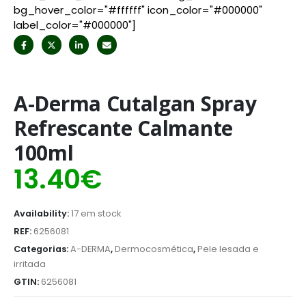
bg_hover_color="#ffffff" icon_color="#000000"
label_color="#000000"]
A-Derma Cutalgan Spray
Refrescante Calmante
100ml
13.40
€
Availability:
17 em stock
REF:
6256081
Categorias:
A-DERMA
,
Dermocosmética
,
Pele lesada e
irritada
GTIN:
6256081