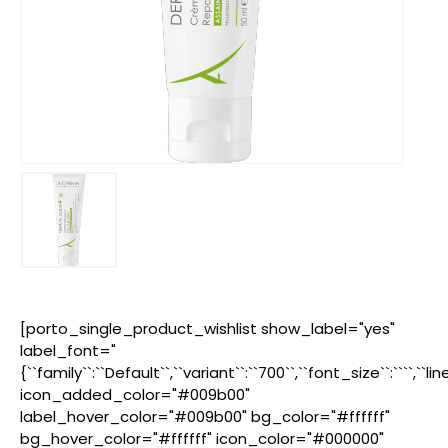
[porto_single_product_wishlist show_label="yes"
label_font="
{``family``:``Default``,``variant``:``700``,``font_size``:````,``l
icon_added_color="#009b00"
label_hover_color="#009b00" bg_color="#ffffff"
bg_hover_color="#ffffff" icon_color="#000000"