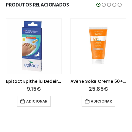
PRODUTOS RELACIONADOS
Avène Solar Creme 50+ com Cor 50 ml
Avène Antirougeurs Emulsão 40 ml
25.85
€
24.05
€
ADICIONAR
LER MAIS