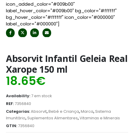
icon_added_color="#009b00"
label_hover_color="#009b00" bg_color="#ffffff"
bg_hover_color="#ffffff" icon_color="#000000"
label_color="#000000"]
Absorvit Infantil Geleia Real
Xarope 150 ml
18.65
€
Availability:
7 em stock
REF:
7356840
Categorias:
Absorvit
,
Bebé e Criança
,
Marca
,
Sistema
Imunitário
,
Suplementos Alimentares
,
Vitaminas e Minerais
GTIN:
7356840