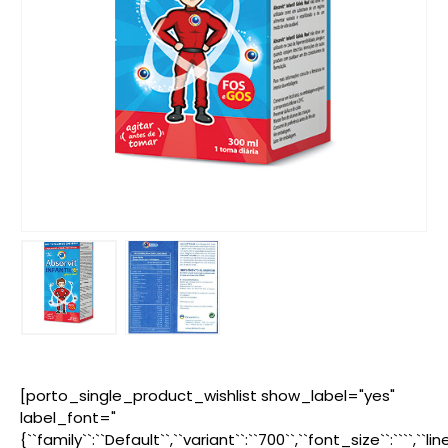
[porto_single_product_wishlist show_label="yes"
label_font="
{``family``:``Default``,``variant``:``700``,``font_size``:````,``l