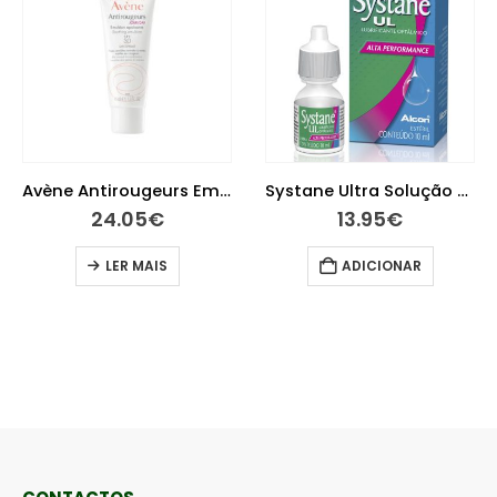
Systane Ultra Solução Oftalmológica Lubrificante 10 ml
Epitact Epitheliu Dedeira Tm
13.95
€
9.15
€
ADICIONAR
ADICIONAR