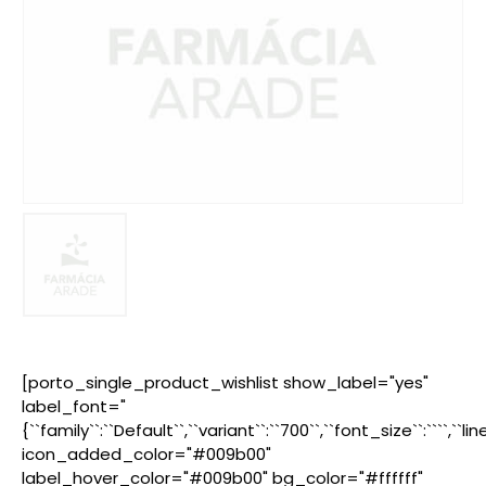
[porto_single_product_wishlist show_label="yes"
label_font="
{``family``:``Default``,``variant``:``700``,``font_size``:````,``l
icon_added_color="#009b00"
label_hover_color="#009b00" bg_color="#ffffff"