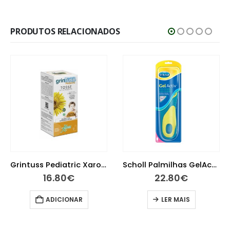
PRODUTOS RELACIONADOS
Grintuss Pediatric Xarope 180g
Scholl Palmilhas GelActiv Uso Diário Mulher 2 unidades
16.80
€
22.80
€
ADICIONAR
LER MAIS