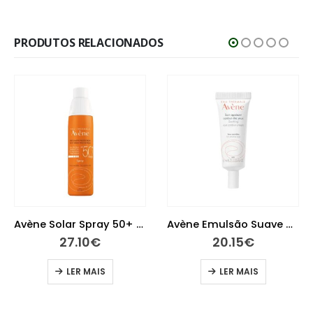
PRODUTOS RELACIONADOS
Avène Solar Spray 50+ 200 ml
Avène Emulsão Suave Olhos 10 ml
27.10
€
20.15
€
LER MAIS
LER MAIS