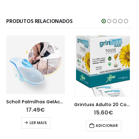
PRODUTOS RELACIONADOS
Scholl Palmilhas GelActiv para sapatos altos diários
Grintuss Adulto 20 Comprimidos para chupar
17.49
€
15.60
€
LER MAIS
ADICIONAR