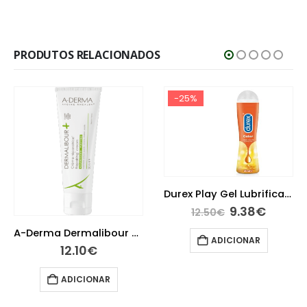
PRODUTOS RELACIONADOS
-25%
Durex Play Gel Lubrificante Efeito Calor 50ml
9.38
€
12.50
€
A-Derma Dermalibour Creme Reparador 50 ml
ADICIONAR
0
€
15.95
IONAR
ADICI