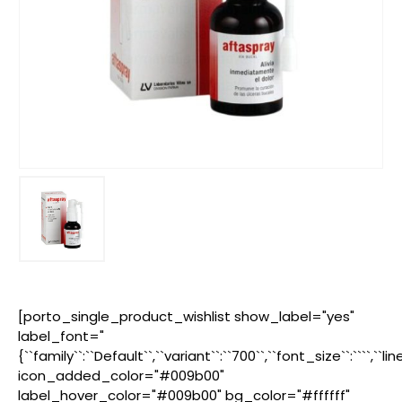
[porto_single_product_wishlist show_label="yes"
label_font="
{``family``:``Default``,``variant``:``700``,``font_size``:````,``l
icon_added_color="#009b00"
label_hover_color="#009b00" bg_color="#ffffff"