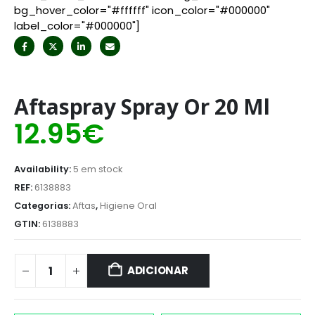
bg_hover_color="#ffffff" icon_color="#000000"
label_color="#000000"]
Aftaspray Spray Or 20 Ml
12.95
€
Availability:
5 em stock
REF:
6138883
Categorias:
Aftas
,
Higiene Oral
GTIN:
6138883
ADICIONAR