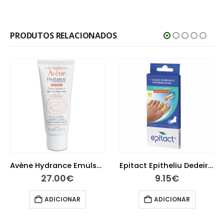
PRODUTOS RELACIONADOS
Avène Hydrance Emulsão UV Suave 40 ml
Epitact Epitheliu Dedeira Tm
27.00
€
9.15
€
ADICIONAR
ADICIONAR