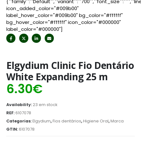
{``family``:``Default``,``variant``:``700``,``font_size``:````,``l
icon_added_color="#009b00"
label_hover_color="#009b00" bg_color="#ffffff"
bg_hover_color="#ffffff" icon_color="#000000"
label_color="#000000"]
Elgydium Clinic Fio Dentário
White Expanding 25 m
6.30
€
Availability:
23 em stock
REF:
6107078
Categorias:
Elgydium
,
Fios dentários
,
Higiene Oral
,
Marca
GTIN:
6107078