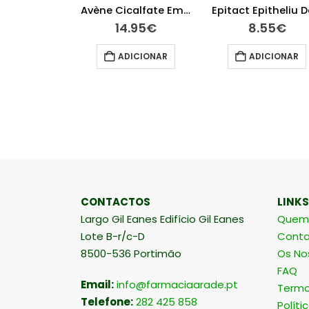
Avène Solar Stick Large 50+ 8g
Avène Cicalfate Emulsão 40 ml
.95
€
14.95
€
8.55
€
ICIONAR
ADICIONAR
ADICIONAR
CONTACTOS
LINKS
Largo Gil Eanes Edifício Gil Eanes
Quem
Lote B-r/c-D
Conta
8500-536 Portimão
Os No
FAQ
Email:
info@farmaciaarade.pt
Termo
Telefone:
282 425 858
Políti