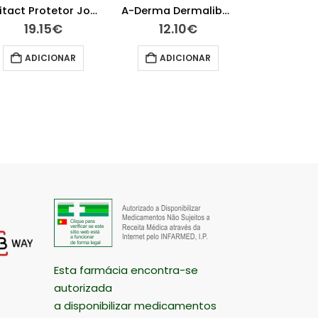
Epitact Protetor Joanetes Tamanho M
A-Derma Dermalibour Creme Reparador 50 ml
ADIC
19.15
€
12.10
€
ADICIONAR
ADICIONAR
Esta farmácia encontra-se
autorizada
a disponibilizar medicamentos