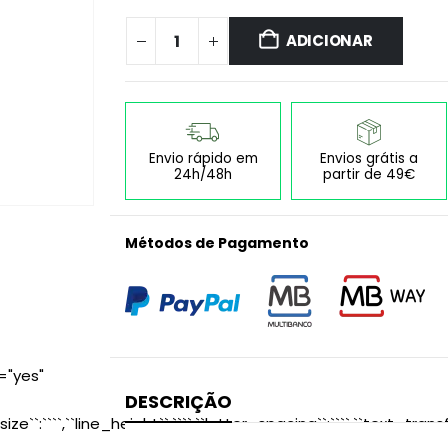
ADICIONAR
Envio rápido em
Envios grátis a
24h/48h
partir de 49€
Métodos de Pagamento
="yes"
DESCRIÇÃO
size``:````,``line_height``:````,``letter_spacing``:````,``text_transf