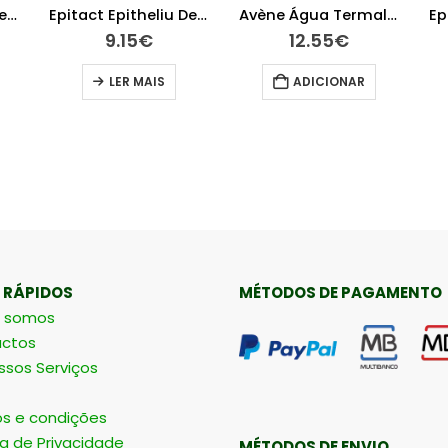
Epitact Epitheliu Dedeira Ts
Epitact Epitheliu Dedeira Tl
Avène Água Termal 150ml
9.15
€
12.55
€
LER MAIS
ADICIONAR
 RÁPIDOS
MÉTODOS DE PAGAMENTO
 somos
ctos
ssos Serviços
s e condições
ca de Privacidade
MÉTODOS DE ENVIO