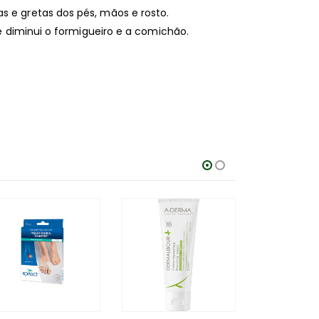
s e gretas dos pés, mãos e rosto.
a e diminui o formigueiro e a comichão.
-25%
12.50
€