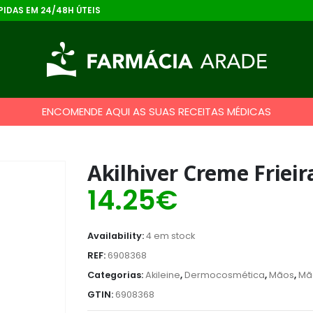
IDAS EM 24/48H ÚTEIS
ENCOMENDE AQUI AS SUAS RECEITAS MÉDICAS
Akilhiver Creme Frieir
14.25
€
Availability:
4 em stock
REF:
6908368
Categorias:
Akileine
,
Dermocosmética
,
Mãos
,
Mã
GTIN:
6908368