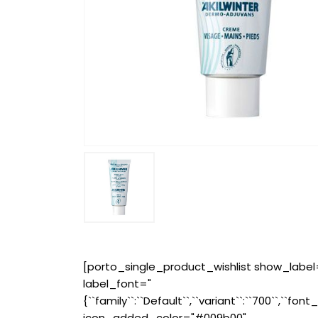
[porto_single_product_wishlist show_label
label_font="
{``family``:``Default``,``variant``:``700``,``font_
icon_added_color="#009b00"