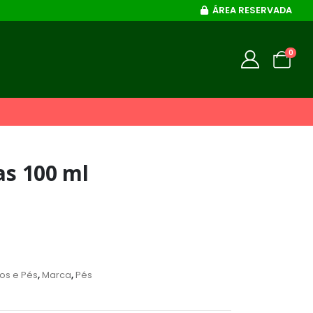
ÁREA RESERVADA
0
as 100 ml
os e Pés
,
Marca
,
Pés