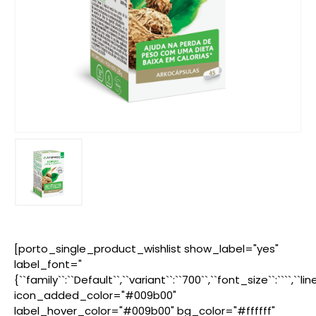
[porto_single_product_wishlist show_label="yes"
label_font="
{``family``:``Default``,``variant``:``700``,``font_size``:````,``l
icon_added_color="#009b00"
label_hover_color="#009b00" bg_color="#ffffff"