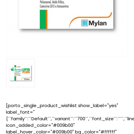
[porto_single_product_wishlist show_label="yes"
label_font="
{``family``:``Default``,``variant``:``700``,``font_size``:````,``l
icon_added_color="#009b00"
label_hover_color="#009b00" bg_color="#ffffff"