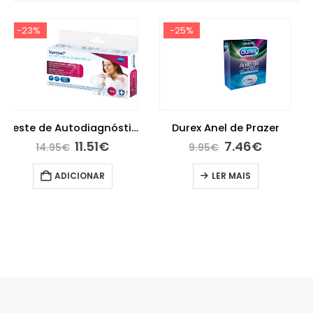
-25%
Durex Anel de Prazer
7.46
€
9.95
€
Scholl Palmilhas GelActiv saltos muito altos
LER MAIS
15.90
€
ADICIONAR