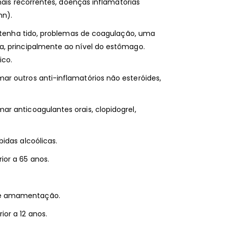
inais recorrentes, doenças inflamatórias
hn).
á tenha tido, problemas de coagulação, uma
a, principalmente ao nível do estômago.
ico.
r outros anti-inflamatórios não esteróides,
r anticoagulantes orais, clopidogrel,
idas alcoólicas.
or a 65 anos.
de amamentação.
or a 12 anos.