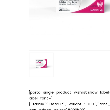
[porto_single_product_wishlist show_label
label_font="
{``family``:``Default``,``variant``:``700``,``font_
icon_added_color="#009b00"