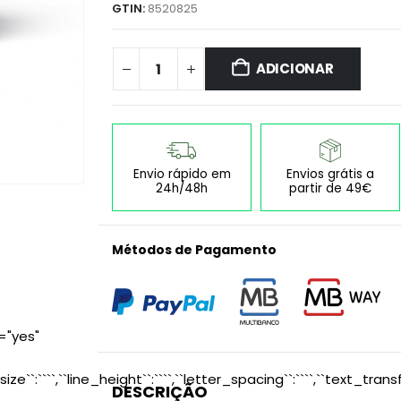
GTIN:
8520825
ADICIONAR
Envio rápido em
Envios grátis a
24h/48h
partir de 49€
Métodos de Pagamento
="yes"
size``:````,``line_height``:````,``letter_spacing``:````,``text_transf
DESCRIÇÃO