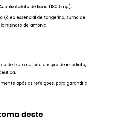
etilsalicilato de lisina (1800 mg).
na (óleo essencial de tangerina, sumo de
licirrizinato de amónia.
 de fruta ou leite e ingira de imediato,
êutica.
almente após as refeições, para garantir a
 toma deste