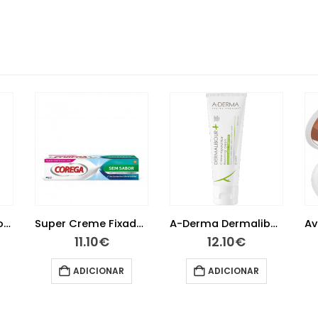
Super Creme Fixador Próteses Sem Sabor 40 g
A-Derma Dermalibour Creme Reparador 50 ml
Avene Couvrance Po Mosaico Bronzeado 9 G
12.10
€
25.95
€
ADICIONAR
LER MAIS