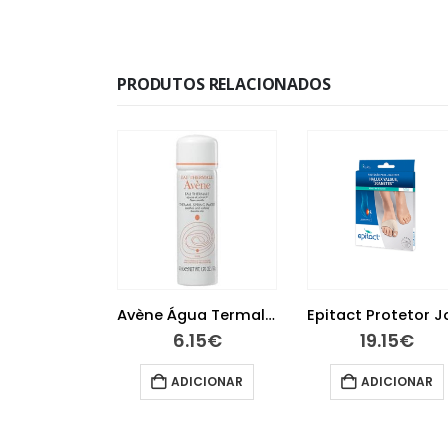
PRODUTOS RELACIONADOS
Avène Água Termal 50ml
Epitact Protetor Joanetes Tamanho M
15
€
19.15
€
11.10
€
ICIONAR
ADICIONAR
ADICIONAR