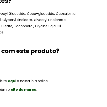
tes?
Decyl Glucoside, Coco-glucoside, Caesalpinia
Glyceryl Linoleate, Glyceryl Linolenate,
 Oleate, Tocopherol, Glycine Soja Oil,
de.
 com este produto?
isite
aqui
a nossa loja online.
ambém o
site da marca
.