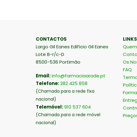
CONTACTOS
LINKS
Largo Gil Eanes Edifício Gil Eanes
Quem
Lote B-r/c-D
Conta
8500-536 Portimão
Os No
FAQ
Email:
info@farmaciaarade.pt
Termo
Telefone:
282 425 858
Políti
(Chamada para a rede fixa
Forma
nacional)
Entre
Telemóvel:
910 537 604
Contr
(Chamada para a rede móvel
Preço
nacional)