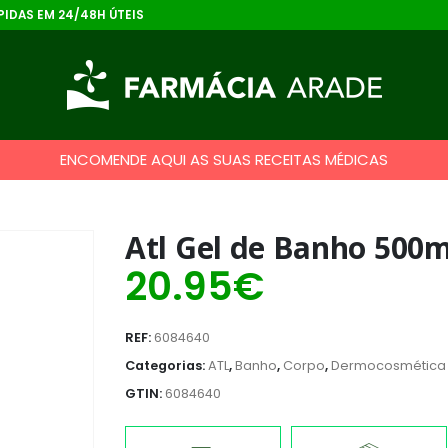
IDAS EM 24/48H ÚTEIS
ENCOMENDE AQUI AS SUAS RECEITAS MÉDICAS
Atl Gel de Banho 500m
20.95
€
REF:
6084640
Categorias:
ATL
,
Banho
,
Corpo
,
Dermocosmética
GTIN:
6084640