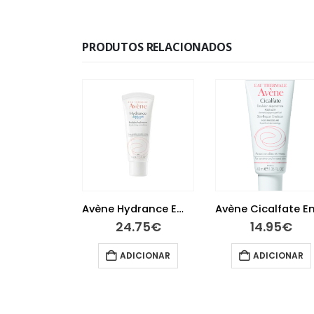
PRODUTOS RELACIONADOS
Avène Hydrance Emulsão Suave 40 ml
Avène Cicalfate Emulsão 40 ml
.75
€
14.95
€
25.95
€
ICIONAR
ADICIONAR
LER MAIS