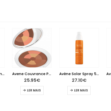
Avene Couvrance Po Mosaico Bronzeado 9 G
Avène Solar Spray 50+ 200 ml
Avene Hydrance Creme Rico 40 ml
27.10
€
25.70
€
LER MAIS
ADICIONAR