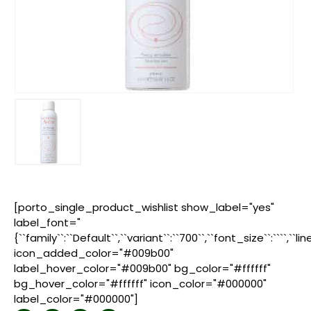
[porto_single_product_wishlist show_label="yes"
label_font="
{``family``:``Default``,``variant``:``700``,``font_size``:````,``l
icon_added_color="#009b00"
label_hover_color="#009b00" bg_color="#ffffff"
bg_hover_color="#ffffff" icon_color="#000000"
label_color="#000000"]