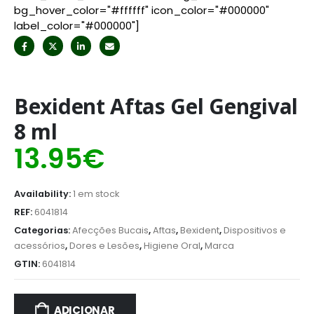
bg_hover_color="#ffffff" icon_color="#000000"
label_color="#000000"]
Bexident Aftas Gel Gengival
8 ml
13.95
€
Availability:
1 em stock
REF:
6041814
Categorias:
Afecções Bucais
,
Aftas
,
Bexident
,
Dispositivos e
acessórios
,
Dores e Lesões
,
Higiene Oral
,
Marca
GTIN:
6041814
ADICIONAR