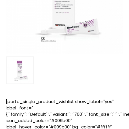
[porto_single_product_wishlist show_label="yes"
label_font="
{``family``:``Default``,``variant``:``700``,``font_size``:````,``l
icon_added_color="#009b00"
label_hover_color="#009b00" bg_color="#ffffff"