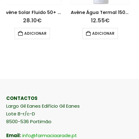
Avène Água Termal 150ml
Systane Ultra Solução Oftalmológica Lubrificante 10 ml
12.55
€
13.95
€
ADICIONAR
ADICIONAR
CONTACTOS
Largo Gil Eanes Edifício Gil Eanes
Lote B-r/c-D
8500-536 Portimão
Email:
info@farmaciaarade.pt