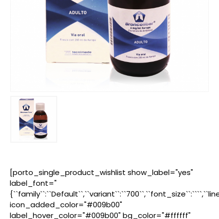
[porto_single_product_wishlist show_label="yes"
label_font="
{``family``:``Default``,``variant``:``700``,``font_size``:````,``l
icon_added_color="#009b00"
label_hover_color="#009b00" bg_color="#ffffff"