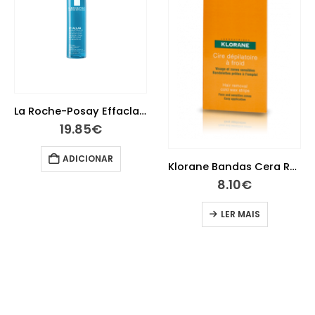
La Roche-Posay Effaclar Loção Adstringente 200 ml
19.85
€
ADICIONAR
Klorane Bandas Cera Rosto X 6
8.10
€
LER MAIS