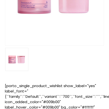
[porto_single_product_wishlist show_label="yes"
label_font="
{``family``:``Default``,``variant``:``700``,``font_size``:````,``l
icon_added_color="#009b00"
label_hover_color="#009b00" bg_color="#ffffff"