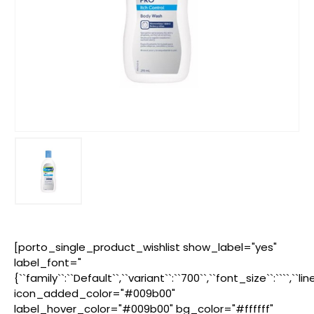
[porto_single_product_wishlist show_label="yes"
label_font="
{``family``:``Default``,``variant``:``700``,``font_size``:````,``l
icon_added_color="#009b00"
label_hover_color="#009b00" bg_color="#ffffff"