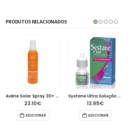
PRODUTOS RELACIONADOS
Avène Solar Spray 30+ 200 ml
Systane Ultra Solução Oftalmológica Lubrificante 10 ml
13.95
€
12.10
€
AR
ADICIONAR
ADICIONA