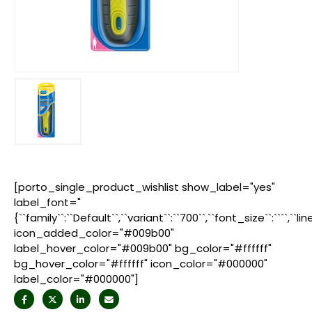
[porto_single_product_wishlist show_label="yes"
label_font="
{``family``:``Default``,``variant``:``700``,``font_size``:````,``l
icon_added_color="#009b00"
label_hover_color="#009b00" bg_color="#ffffff"
bg_hover_color="#ffffff" icon_color="#000000"
label_color="#000000"]