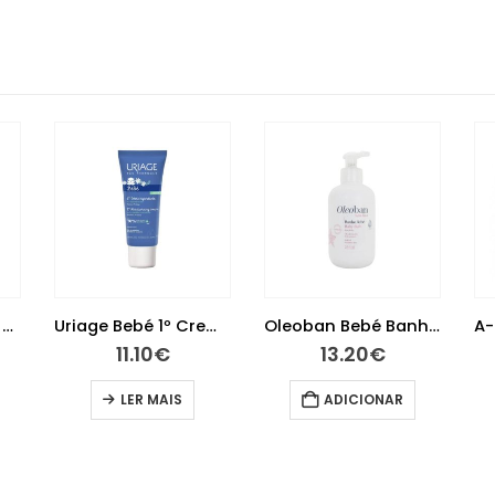
Chicco Protetores de seios em silicone tamanho S-M 2 unidades
Uriage Bebé 1º Creme 40 ml
Oleoban Bebé Banho 300 ml
11.10
€
13.20
€
LER MAIS
ADICIONAR