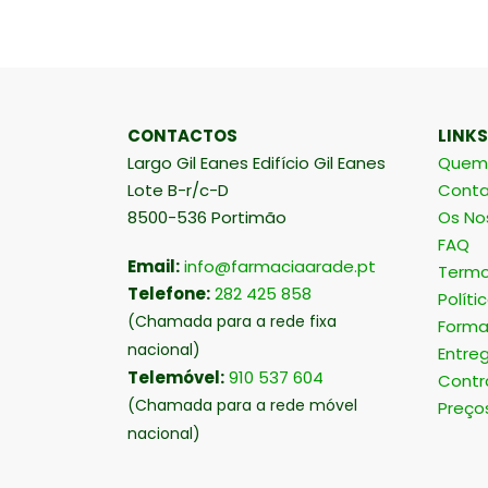
CONTACTOS
LINKS
Largo Gil Eanes Edifício Gil Eanes
Quem
Lote B-r/c-D
Conta
8500-536 Portimão
Os No
FAQ
Email:
info@farmaciaarade.pt
Termo
Telefone:
282 425 858
Políti
(Chamada para a rede fixa
Forma
nacional)
Entre
Telemóvel:
910 537 604
Contr
(Chamada para a rede móvel
Preço
nacional)