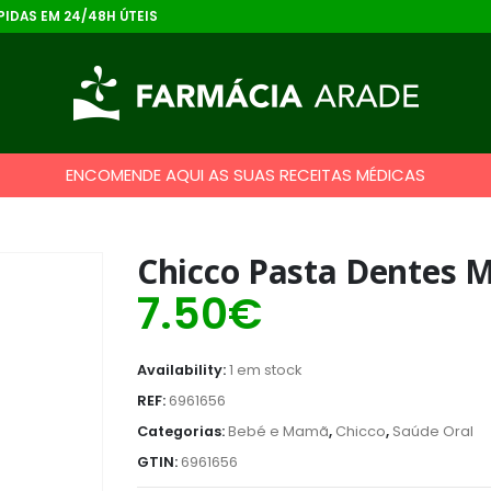
IDAS EM 24/48H ÚTEIS
ENCOMENDE AQUI AS SUAS RECEITAS MÉDICAS
Chicco Pasta Dentes 
7.50
€
Availability:
1 em stock
REF:
6961656
Categorias:
Bebé e Mamã
,
Chicco
,
Saúde Oral
GTIN:
6961656