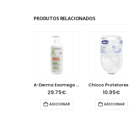
PRODUTOS RELACIONADOS
Mitosyl Bálsamo Primeiros Dentes Gel 25ml
A-Derma Exomega Control Leite Emoliente 400ml
.90
€
29.75
€
10.95
€
ICIONAR
ADICIONAR
ADICIONAR