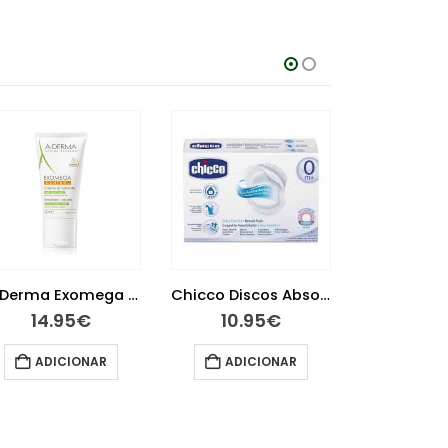
A-Derma Exomega Control Creme Emoliente 50ml
Chicco Discos Absorventes 60 unidades
14.95
€
10.95
€
9.7
ADICIONAR
ADICIONAR
ADIC