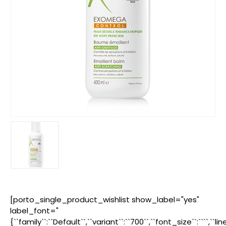
[porto_single_product_wishlist show_label="yes"
label_font="
{``family``:``Default``,``variant``:``700``,``font_size``:````,``l