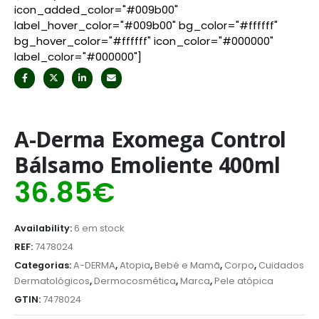
icon_added_color="#009b00"
label_hover_color="#009b00" bg_color="#ffffff"
bg_hover_color="#ffffff" icon_color="#000000"
label_color="#000000"]
A-Derma Exomega Control
Bálsamo Emoliente 400ml
36.85
€
Availability:
6 em stock
REF:
7478024
Categorias:
A-DERMA
,
Atopia
,
Bebé e Mamã
,
Corpo
,
Cuidados
Dermatológicos
,
Dermocosmética
,
Marca
,
Pele atópica
GTIN:
7478024