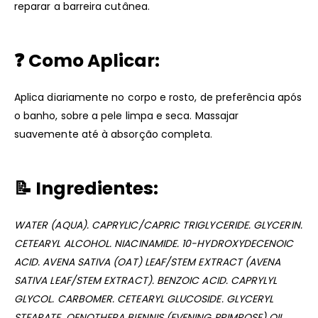
reparar a barreira cutânea.
❓
Como Aplicar
:
Aplica diariamente no corpo e rosto, de preferência após
o banho, sobre a pele limpa e seca. Massajar
suavemente até à absorção completa.
📝
Ingredientes
:
WATER (AQUA). CAPRYLIC/CAPRIC TRIGLYCERIDE. GLYCERIN.
CETEARYL ALCOHOL. NIACINAMIDE. 10-HYDROXYDECENOIC
ACID. AVENA SATIVA (OAT) LEAF/STEM EXTRACT (AVENA
SATIVA LEAF/STEM EXTRACT). BENZOIC ACID. CAPRYLYL
GLYCOL. CARBOMER. CETEARYL GLUCOSIDE. GLYCERYL
STEARATE. OENOTHERA BIENNIS (EVENING PRIMROSE) OIL