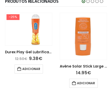
PRODUTOS RELACIONADOS
-25%
Durex Play Gel Lubrificante Efeito Calor 50ml
9.38
€
12.50
€
Avène Solar Stick Large 50+ 8g
ADICIONAR
14.95
€
ADICIONAR