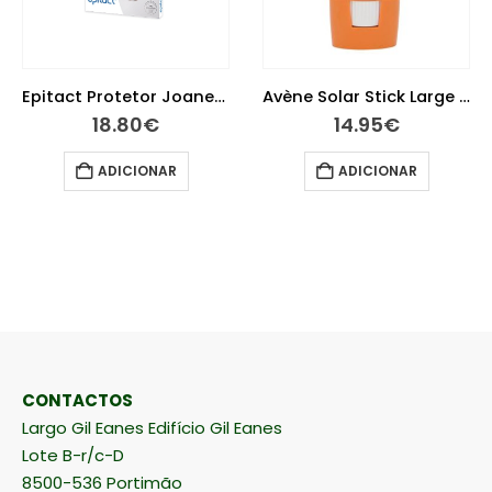
Epitact Protetor Joanetes Tamanho L
Avène Solar Stick Large 50+ 8g
18.80
€
14.95
€
ADICIONAR
ADICIONAR
CONTACTOS
Largo Gil Eanes Edifício Gil Eanes
Lote B-r/c-D
8500-536 Portimão