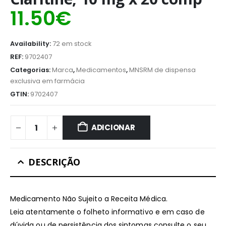
11.50
€
Availability:
72 em stock
REF:
9702407
Categorias:
Marca
,
Medicamentos
,
MNSRM de dispensa
exclusiva em farmácia
GTIN:
9702407
ADICIONAR
DESCRIÇÃO
Medicamento Não Sujeito a Receita Médica.
Leia atentamente o folheto informativo e em caso de
dúvida ou de persistência dos sintomas consulte o seu