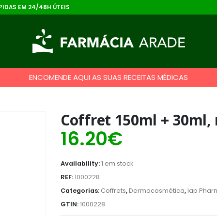
IDAS EM 24/48H ÚTEIS
ENCOMENDE AQUI AS SUAS RECEITAS MÉDICAS
Coffret 150ml + 30ml,
16.20
€
Availability:
1 em stock
REF:
1000228
Categorias:
Coffrets
,
Dermocosmética
,
Iap Phar
GTIN:
1000228