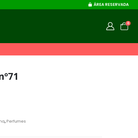
ÁREA RESERVADA
0
 nº71
ma
,
Perfumes