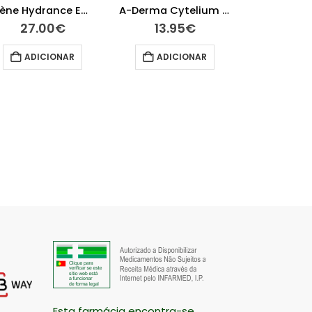
Avène Hydrance Emulsão UV Suave 40 ml
A-Derma Cytelium Spray Secante 100 ml
27.00
€
13.95
€
29.
ADICIONAR
ADICIONAR
ADIC
Esta farmácia encontra-se