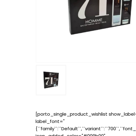
[porto_single_product_wishlist show_label
label_font="
{``family``:``Default``,``variant``:``700``,``font_
icon_added_color="#009b00"