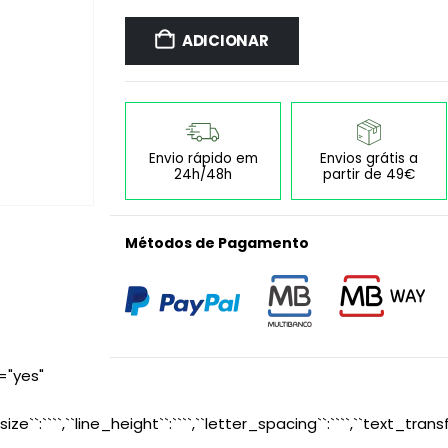
ADICIONAR
Envio rápido em
Envios grátis a
24h/48h
partir de 49€
Métodos de Pagamento
="yes"
size``:````,``line_height``:````,``letter_spacing``:````,``text_transf