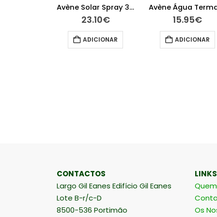
Avène Água Termal 150ml
Avène Solar Spray 30+ 200 ml
.55
€
23.10
€
15.95
€
ICIONAR
ADICIONAR
ADICIONAR
CONTACTOS
LINKS
Largo Gil Eanes Edifício Gil Eanes
Quem
Lote B-r/c-D
Conta
8500-536 Portimão
Os No