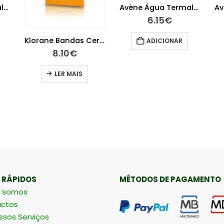
Avène Água Termal 300ml
Avène Água Termal 50ml
6.15
€
Klorane Bandas Cera Rosto X 6
ADICIONAR
8.10
€
LER MAIS
 RÁPIDOS
MÉTODOS DE PAGAMENTO
 somos
ctos
ssos Serviços