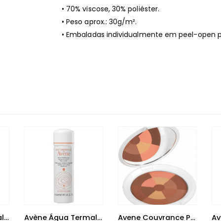
• 70% viscose, 30% poliéster.
• Peso aprox.: 30g/m².
• Embaladas individualmente em peel-open pac
Avène Solar Mineral Leite 50+ 100 ml
Avène Água Termal 50ml
Avene Couvrance Po Mosaico Bronzeado 9 G