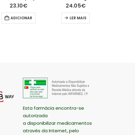
23.10
€
24.05
€
13.9
ADICIONAR
LER MAIS
ADIC
Esta farmácia encontra-se
autorizada
a disponibilizar medicamentos
através da Internet, pelo