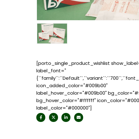
[porto_single_product_wishlist show_label
label_font="
{``family``:``Default``,``variant``:``700``,``font_
icon_added_color="#009b00"
label_hover_color="#009b00" bg_color="#ff
bg_hover_color="#ffffff" icon_color="#00
label_color="#000000"]