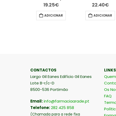
.15
€
19.25
€
22.40
€
ER MAIS
ADICIONAR
ADICIONAR
CONTACTOS
LINKS
Largo Gil Eanes Edifício Gil Eanes
Quem
Lote B-r/c-D
Conta
8500-536 Portimão
Os No
FAQ
Email:
info@farmaciaarade.pt
Termo
Telefone:
282 425 858
Políti
(Chamada para a rede fixa
Forma