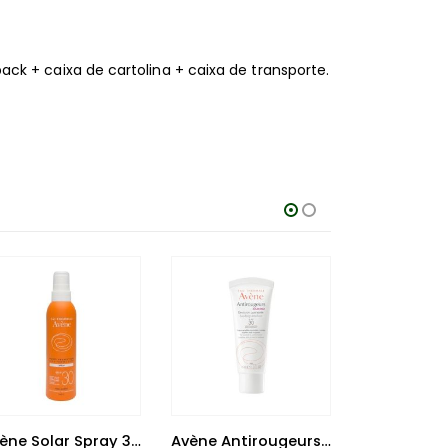
k + caixa de cartolina + caixa de transporte.
Avène Solar Spray 30+ 200 ml
Avène Antirougeurs Emulsão 40 ml