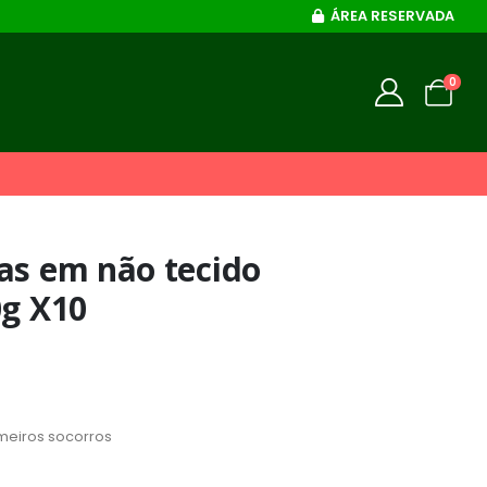
ÁREA RESERVADA
0
as em não tecido
0g X10
meiros socorros