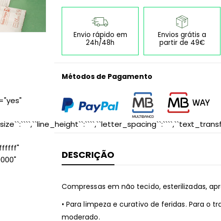
Envio rápido em
Envios grátis a
24h/48h
partir de 49€
Métodos de Pagamento
="yes"
size``:````,``line_height``:````,``letter_spacing``:````,``text_transf
ffff"
DESCRIÇÃO
0000"
Compressas em não tecido, esterilizadas, a
• Para limpeza e curativo de feridas. Para o
moderado.