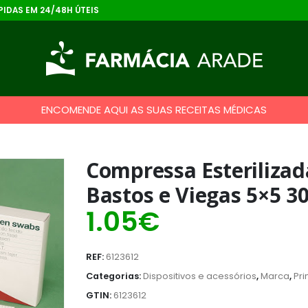
IDAS EM 24/48H ÚTEIS
ENCOMENDE AQUI AS SUAS RECEITAS MÉDICAS
Compressa Esterilizad
Bastos e Viegas 5×5 3
1.05
€
REF:
6123612
Categorias:
Dispositivos e acessórios
,
Marca
,
Pri
GTIN:
6123612