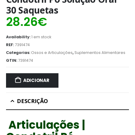
30 Saquetas
28.26
€
Availability:
1 em stock
REF:
7391474
Categorias:
Ossos e Articulações
,
Suplementos Alimentares
GTIN:
7391474
ADICIONAR
DESCRIÇÃO
Articulações |