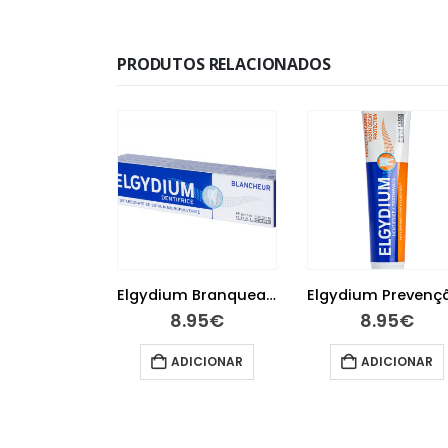
PRODUTOS RELACIONADOS
Elgydium Proteção Gengivas Pasta Dentífrica 75ml
Elgydium Branqueadora Pasta Dentes 75 ml
95
€
8.95
€
8.95
€
ICIONAR
ADICIONAR
ADICIONAR