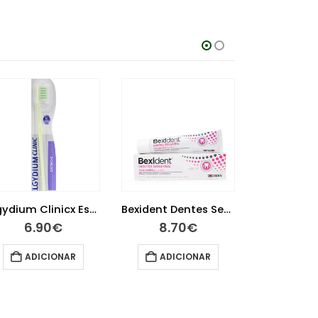
Elgydium Clinicx Escova Dentes Orto X Adulto
Bexident Dentes Sensíveis Pasta 75 ml
6.90
€
8.70
€
20.
ADICIONAR
ADICIONAR
ADIC