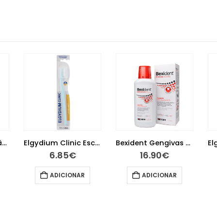
Elgydium Prevenção Cáries Pasta Dentífrica 75 ml
Elgydium Clinic Escova de Dentes Ultra Suave 15/100
Bexident Gengivas Colutório Clorohexidina 500 ml
6.85
€
16.90
€
ADICIONAR
ADICIONAR