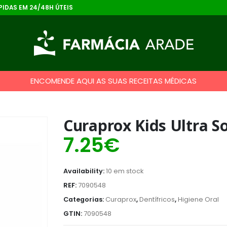
IDAS EM 24/48H ÚTEIS
ENCOMENDE AQUI AS SUAS RECEITAS MÉDICAS
Curaprox Kids Ultra So
7.25
€
Availability:
10 em stock
REF:
7090548
Categorias:
Curaprox
,
Dentífricos
,
Higiene Oral
GTIN:
7090548