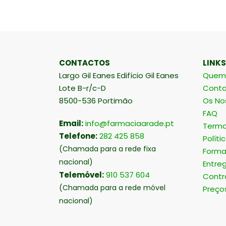
CONTACTOS
LINKS
Largo Gil Eanes Edifício Gil Eanes
Quem
Lote B-r/c-D
Conta
8500-536 Portimão
Os No
FAQ
Email:
info@farmaciaarade.pt
Termo
Telefone:
282 425 858
Políti
(Chamada para a rede fixa
Forma
nacional)
Entre
Telemóvel:
910 537 604
Contr
(Chamada para a rede móvel
Preço
nacional)