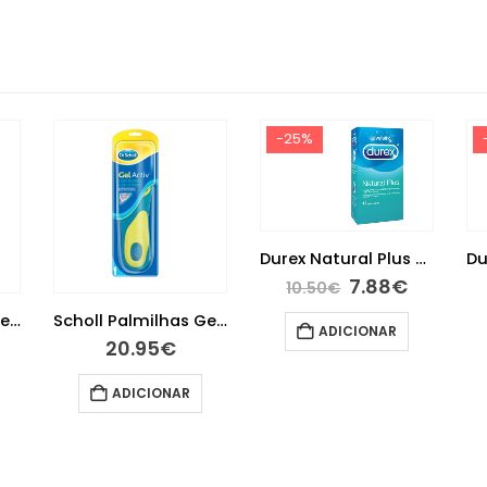
-25%
Durex Natural Plus Preservativos 12 unidades
7.88
€
10.50
€
Scholl Palmilhas GelActiv Sport Homem
Scholl Palmilhas GelActiv Uso Diário Homem 2 unidades
ADICIONAR
20.95
€
ADICIONAR