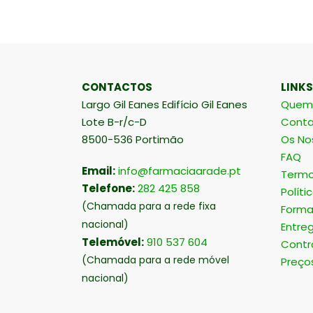
CONTACTOS
LINKS
Largo Gil Eanes Edifício Gil Eanes
Quem
Lote B-r/c-D
Conta
8500-536 Portimão
Os No
FAQ
Email:
info@farmaciaarade.pt
Termo
Telefone:
282 425 858
Políti
(Chamada para a rede fixa
Forma
nacional)
Entre
Telemóvel:
910 537 604
Contr
(Chamada para a rede móvel
Preço
nacional)