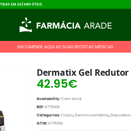
IDAS EM 24/48H ÚTEIS
ENCOMENDE AQUI AS SUAS RECEITAS MÉDICAS
Dermatix Gel Redutor 
42.95
€
Availability:
11 em stock
REF:
6775106
Categorias:
Corpo
,
Dermocosmética
,
Dispositiv
GTIN:
6775106