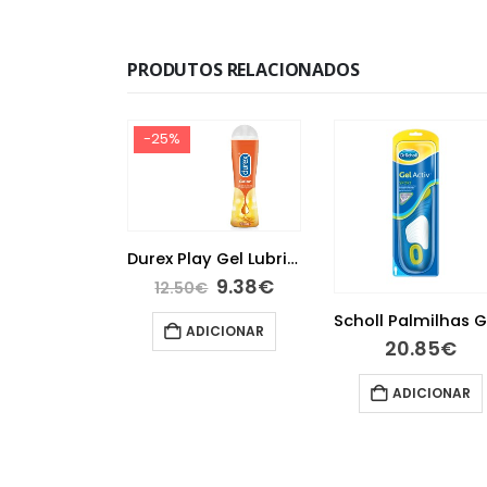
PRODUTOS RELACIONADOS
-25%
Durex Play Gel Lubrificante Efeito Calor 50ml
9.38
€
12.50
€
Durex Natural Preservativos 24 unidades
ADICIONAR
00
€
20.85
€
ER MAIS
ADICIONAR