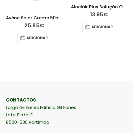
Aloclair Plus Solução Oral 60 ml
13.95
€
Avène Solar Creme 50+ com Cor 50 ml
25.85
€
ADICIONAR
ADICIONAR
CONTACTOS
Largo Gil Eanes Edifício Gil Eanes
Lote B-r/c-D
8500-536 Portimão