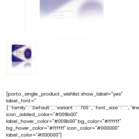
[porto_single_product_wishlist show_label="yes"
label_font="
{``family``:``Default``,``variant``:``700``,``font_size``:````,``l
icon_added_color="#009b00"
label_hover_color="#009b00" bg_color="#ffffff"
bg_hover_color="#ffffff" icon_color="#000000"
label_color="#000000"]