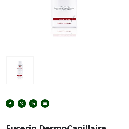
Eucerin DermoCapillaire