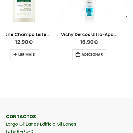
Vichy Dercos Aminexil Clinical Homem 21 Ampolas
53.21
€
70.95
€
Vichy Dercos Ultra-Apaziguante Champô Couro Cabeludo Sensível e Reativo Cabelos Oleosos 200ml
ADICIONAR
16.90
€
ADICIONAR
CONTACTOS
Largo Gil Eanes Edifício Gil Eanes
Lote B-r/c-D