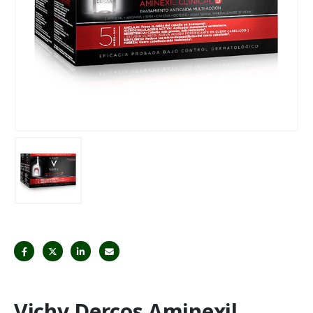
Vichy Dercos Aminexil