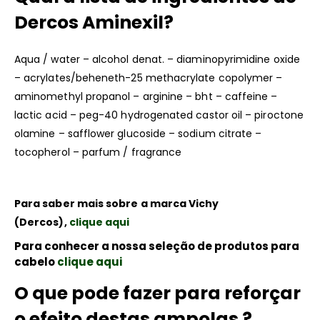
Dercos Aminexil?
Aqua / water – alcohol denat. – diaminopyrimidine oxide
– acrylates/beheneth-25 methacrylate copolymer –
aminomethyl propanol – arginine – bht – caffeine –
lactic acid – peg-40 hydrogenated castor oil – piroctone
olamine – safflower glucoside – sodium citrate –
tocopherol – parfum / fragrance
Para saber mais sobre a marca Vichy
(Dercos),
clique aqui
Para conhecer a nossa seleção de produtos para
cabelo
clique aqui
O que pode fazer para reforçar
o efeito destas ampolas ?