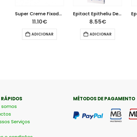
Super Creme Fixador Próteses Sem Sabor 40 g
Epitact Epitheliu Dedeira Ts
11.10
€
8.55
€
ADICIONAR
ADICIONAR
 RÁPIDOS
MÉTODOS DE PAGAMENTO
 somos
ctos
ssos Serviços
s e condições