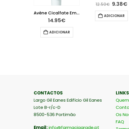
9.38
€
12.50
€
Cold Cream Stick Lábios Nutrição 4 gramas
Avène Cicalfate Emulsão 40 ml
ADICIONAR
50
€
14.95
€
ICIONAR
ADICIONAR
CONTACTOS
LINKS
Largo Gil Eanes Edifício Gil Eanes
Quem
Lote B-r/c-D
Conta
8500-536 Portimão
Os No
FAQ
Email:
info@farmaciaarade.pt
Termo