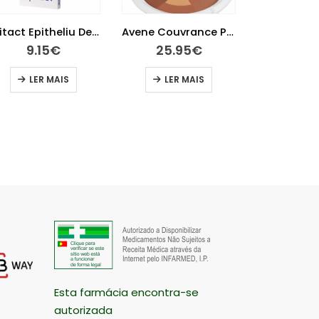
Epitact Epitheliu Dedeira Tl
Avene Couvrance Po Mosaico Bronzeado 9 G
9.15
€
25.95
€
27.1
LER MAIS
LER MAIS
LER
Esta farmácia encontra-se
autorizada