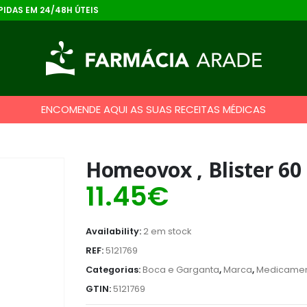
IDAS EM 24/48H ÚTEIS
ENCOMENDE AQUI AS SUAS RECEITAS MÉDICAS
Homeovox , Blister 6
11.45
€
Availability:
2 em stock
REF:
5121769
Categorias:
Boca e Garganta
,
Marca
,
Medicament
GTIN:
5121769