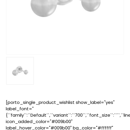
[porto_single_product_wishlist show_label="yes"
label_font="
{``family``:``Default``,``variant``:``700``,``font_size``:````,``l
icon_added_color="#009b00"
label_hover_color="#009b00" bg_color="#ffffff"