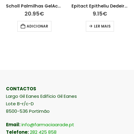
Scholl Palmilhas GelActiv Profissional Mulher
Epitact Epitheliu Dedeira Tl
20.95
€
9.15
€
ADICIONAR
LER MAIS
CONTACTOS
Largo Gil Eanes Edifício Gil Eanes
Lote B-r/c-D
8500-536 Portimão
Email:
info@farmaciaarade.pt
Telefone:
282 425 858