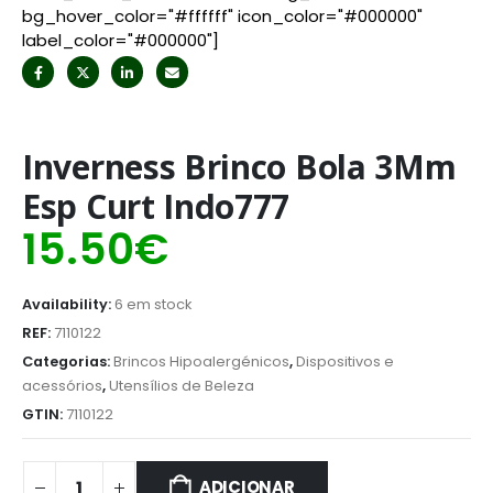
bg_hover_color="#ffffff" icon_color="#000000"
label_color="#000000"]
Inverness Brinco Bola 3Mm
Esp Curt Indo777
15.50
€
Availability:
6 em stock
REF:
7110122
Categorias:
Brincos Hipoalergénicos
,
Dispositivos e
acessórios
,
Utensílios de Beleza
GTIN:
7110122
ADICIONAR