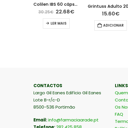
Grintuss Pediatric Xarope 180g
Colilen IBS 60 cápsulas
O
O
.80
€
22.68
€
30.25
€
15.60
€
preço
preço
original
atual
ICIONAR
LER MAIS
ADICIONAR
era:
é:
30.25€.
22.68€.
CONTACTOS
LINKS
Largo Gil Eanes Edifício Gil Eanes
Quem
Lote B-r/c-D
Conta
8500-536 Portimão
Os No
FAQ
Email:
info@farmaciaarade.pt
Termo
Telefone:
282 425 858