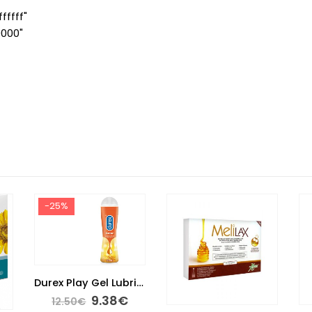
ffff"
0000"
-25%
Durex Play Gel Lubrificante Efeito Calor 50ml
9.38
€
12.50
€