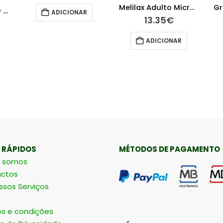
Melilax Adulto Micro Clister
Grintuss Adulto 20 Comprimidos para chupar
ADICIONAR
13.35
€
ADICIONAR
 RÁPIDOS
MÉTODOS DE PAGAMENTO
 somos
ctos
ssos Serviços
s e condições