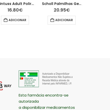
Grintuss Adult Poliresin Xarope 180g
Scholl Palmilhas GelActiv Profissional Homem
ADIC
16.80
€
20.95
€
ADICIONAR
ADICIONAR
Esta farmácia encontra-se
autorizada
a disponibilizar medicamentos