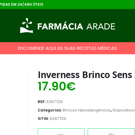
IDAS EM 24/48H ÚTEIS
ENCOMENDE AQUI AS SUAS RECEITAS MÉDICAS
Inverness Brinco Sens
17.90
€
REF:
6397729
Categorias:
Brincos Hipoalergénicos
,
Dispositivo
GTIN:
6397729