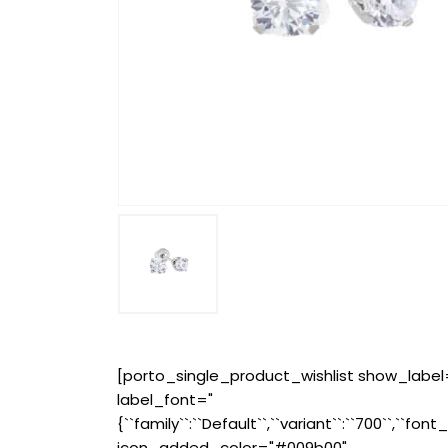
[porto_single_product_wishlist show_label
label_font="
{``family``:``Default``,``variant``:``700``,``font_
icon_added_color="#009b00"