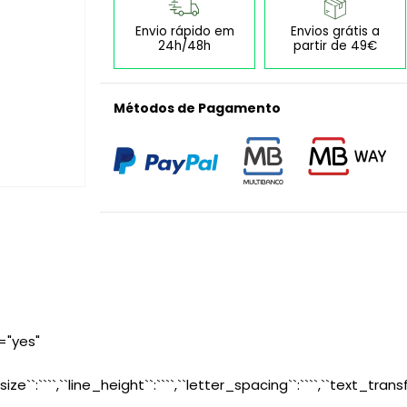
Envio rápido em
Envios grátis a
24h/48h
partir de 49€
Métodos de Pagamento
="yes"
size``:````,``line_height``:````,``letter_spacing``:````,``text_transf