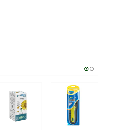
-23%
26.30
€