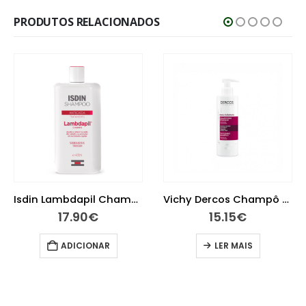
PRODUTOS RELACIONADOS
Isdin Lambdapil Champô Antiqueda 200ml
Vichy Dercos Champô Densificador Densi-Solutions 250ml
17.90
€
15.15
€
ADICIONAR
LER MAIS