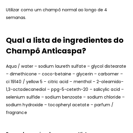
Utilizar como um champô normal ao longo de 4
semanas.
Qual a lista de ingredientes do
Champô Anticaspa?
Aqua / water – sodium laureth sulfate – glycol distearate
– dimethicone – coco-betaine – glycerin – carbomer –
ci 19140 / yellow 5 – citric acid – menthol – 2-oleamido-
1,3-octadecanediol – ppg-5-ceteth-20 – salicylic acid –
selenium sulfide – sodium benzoate – sodium chloride –
sodium hydroxide – tocopheryl acetate – parfum /
fragrance