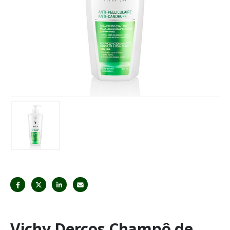
Vichy Dercos Champô de