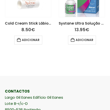
Cold Cream Stick Lábios Nutrição 4 gramas
Systane Ultra Solução Oftalmológica Lubrificante 10 ml
A-
13.95
€
12.10
€
ADICIONAR
ADICIONAR
CONTACTOS
Largo Gil Eanes Edifício Gil Eanes
Lote B-r/c-D
8500-536 Portimão