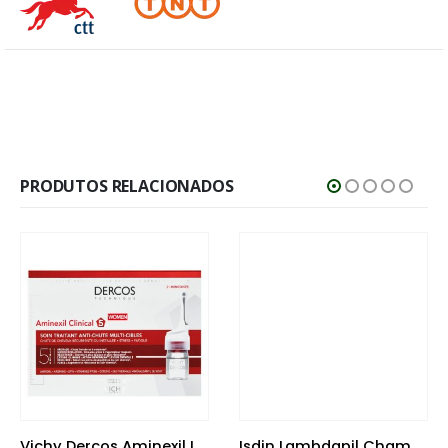
PRODUTOS RELACIONADOS
Vichy Dercos Aminexil Intensive Clinical Mulher 42 Ampolas
Isdin Lambdapil Champô Antiqueda 200ml