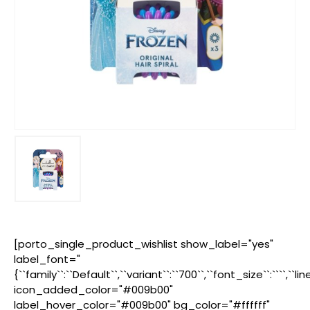
[porto_single_product_wishlist show_label="yes"
label_font="
{``family``:``Default``,``variant``:``700``,``font_size``:````,``l
icon_added_color="#009b00"
label_hover_color="#009b00" bg_color="#ffffff"