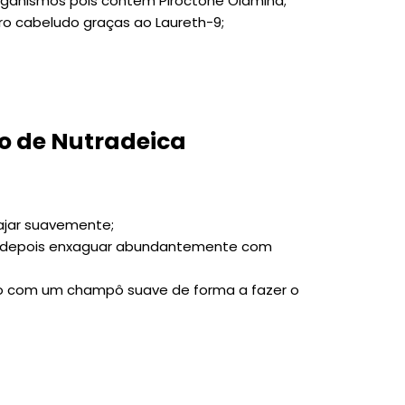
organismos pois contém Piroctone Olamina;
uro cabeludo graças ao Laureth-9;
ão de Nutradeica
ajar suavemente;
 e depois enxaguar abundantemente com
ndo com um champô suave de forma a fazer o