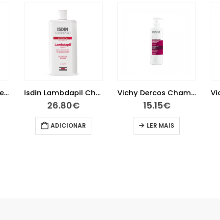
Klorane Champô Leite de Aveia 200ml
Isdin Lambdapil Champô 400ml
Vichy Dercos Champô Densificador Densi-Solutions 250ml
26.80
€
15.15
€
ADICIONAR
LER MAIS