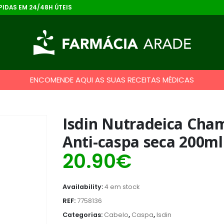
IDAS EM 24/48H ÚTEIS
ENCOMENDE AQUI AS SUAS RECEITAS MÉDICAS
Isdin Nutradeica Cha
Anti-caspa seca 200ml
20.90
€
Availability:
4 em stock
REF:
7758136
Categorias:
Cabelo
,
Caspa
,
Isdin