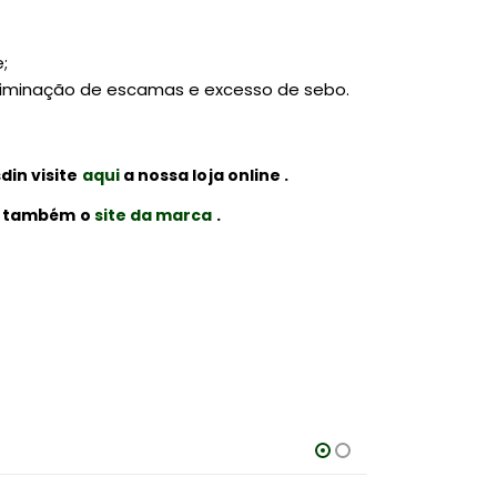
;
eliminação de escamas e excesso de sebo.
din visite
aqui
a nossa loja online .
ar também o
site da marca
.