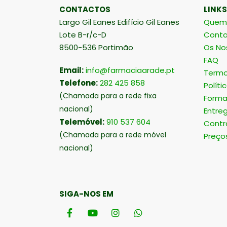
CONTACTOS
LINKS
Largo Gil Eanes Edifício Gil Eanes
Quem
Lote B-r/c-D
Conta
8500-536 Portimão
Os No
FAQ
Email:
info@farmaciaarade.pt
Termo
Telefone:
282 425 858
Políti
(Chamada para a rede fixa
Forma
nacional)
Entre
Telemóvel:
910 537 604
Contr
(Chamada para a rede móvel
Preço
nacional)
SIGA-NOS EM