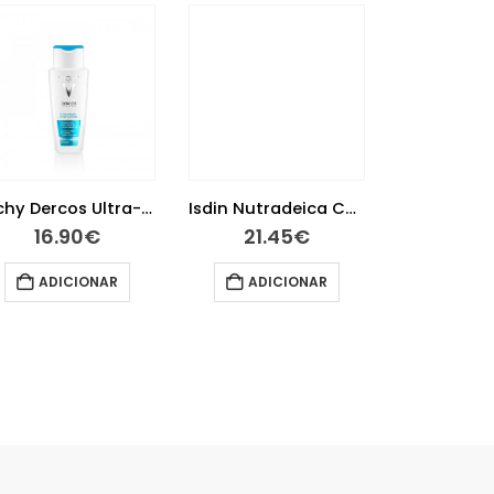
Vichy Dercos Ultra-Apaziguante Champô Couro Cabeludo Sensível e Reativo Cabelos Oleosos 200ml
Isdin Nutradeica Champô Caspa Oleosa 200ml
16.90
€
21.45
€
16.9
ADICIONAR
ADICIONAR
ADIC