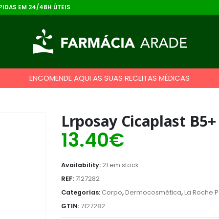
IDAS EM 24/48H ÚTEIS
ENCOMENDE AQUI AS SUAS RECEITAS MÉDICAS
Lrposay Cicaplast B5+
13.40
€
Availability:
21 em stock
REF:
7127282
Categorias:
Corpo
,
Dermocosmética
,
La Roche 
GTIN:
7127282