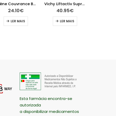
Vichy Liftactiv Supreme Noite 50 ml
Avène Leite Limpeza 200 ml
40.95
€
19.25
€
15.
LER MAIS
ADICIONAR
ADI
Esta farmácia encontra-se
autorizada
a disponibilizar medicamentos