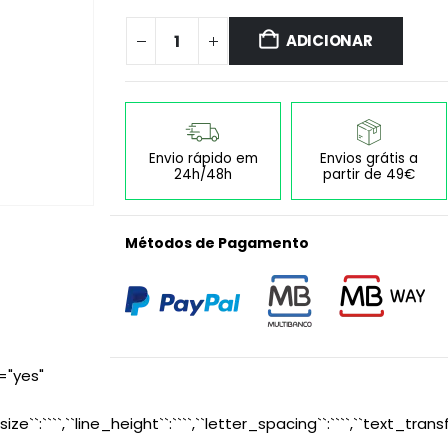
ADICIONAR
Envio rápido em
Envios grátis a
24h/48h
partir de 49€
Métodos de Pagamento
="yes"
size``:````,``line_height``:````,``letter_spacing``:````,``text_transf