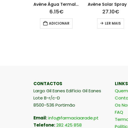
Avène Água Termal 50ml
Avène Solar Spray 50+ 200 ml
.15
€
27.10
€
12.10
€
DICIONAR
LER MAIS
ADICIONAR
CONTACTOS
LINKS
Largo Gil Eanes Edifício Gil Eanes
Quem
Lote B-r/c-D
Conta
8500-536 Portimão
Os No
FAQ
Email:
info@farmaciaarade.pt
Termo
Telefone:
282 425 858
Políti