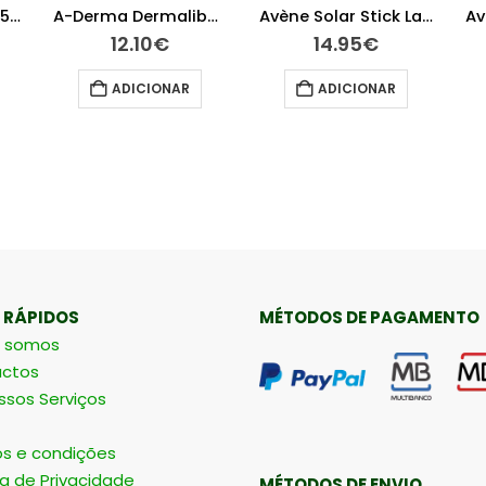
A-Derma Dermalibour Creme Reparador 50 ml
Avène Solar Stick Large 50+ 8g
Avène Couvrance Base Fluida Corretora Porcelana 30ml
14.95
€
24.10
€
ADICIONAR
LER MAIS
 RÁPIDOS
MÉTODOS DE PAGAMENTO
 somos
ctos
ssos Serviços
s e condições
ca de Privacidade
MÉTODOS DE ENVIO