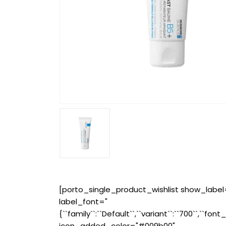
[porto_single_product_wishlist show_label
label_font="
{``family``:``Default``,``variant``:``700``,``font_
icon_added_color="#009b00"