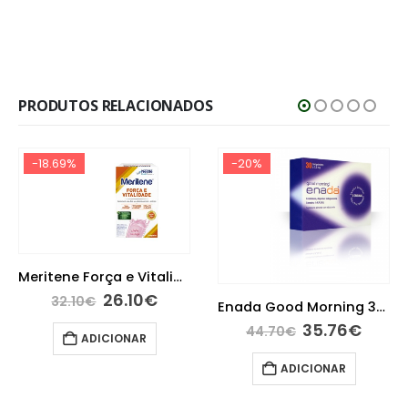
PRODUTOS RELACIONADOS
-18.69%
-20%
Meritene Força e Vitalidade Sabor Morango 15 Carteiras em Pó
26.10
€
32.10
€
Enada Good Morning 30 comprimidos orodispersíveis
35.76
€
44.70
€
ADICIONAR
ADICIONAR