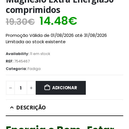
comprimidos
O
O
14.48
€
19.30
€
preço
preço
Promoção Válida de 01/08/2026 até 31/08/2026
original
atual
Limitada ao stock existente
era:
é:
Availability:
11 em stock
19.30€.
14.48€.
REF:
7545467
Categoria:
Fadiga
ADICIONAR
DESCRIÇÃO