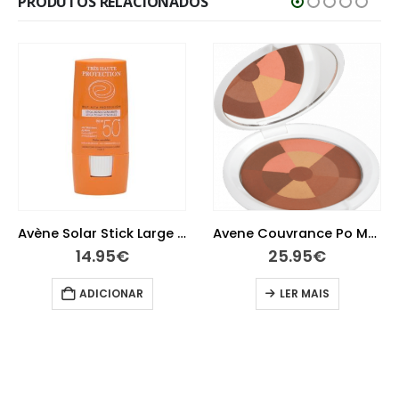
PRODUTOS RELACIONADOS
Avène Solar Stick Large 50+ 8g
Avene Couvrance Po Mosaico Bronzeado 9 G
14.95
€
25.95
€
ADICIONAR
LER MAIS