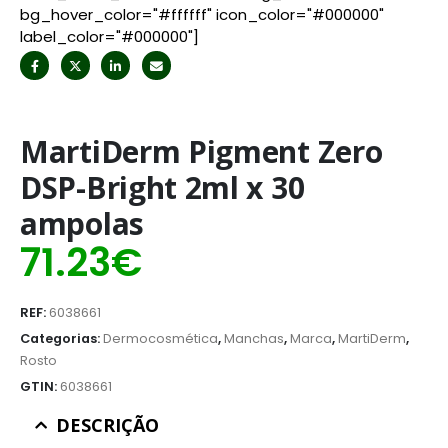
bg_hover_color="#ffffff" icon_color="#000000"
label_color="#000000"]
MartiDerm Pigment Zero
DSP-Bright 2ml x 30
ampolas
71.23
€
REF:
6038661
Categorias:
Dermocosmética
,
Manchas
,
Marca
,
MartiDerm
,
Rosto
GTIN:
6038661
DESCRIÇÃO