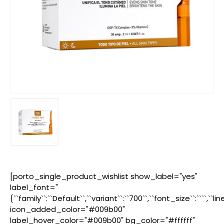
[porto_single_product_wishlist show_label="yes"
label_font="
{``family``:``Default``,``variant``:``700``,``font_size``:````,``l
icon_added_color="#009b00"
label_hover_color="#009b00" bg_color="#ffffff"