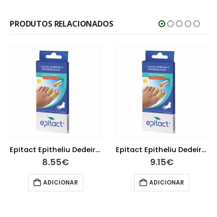
PRODUTOS RELACIONADOS
Epitact Epitheliu Dedeira Tm
9.15
€
ADICIONAR
Klorane Bandas Cera Rosto X 6
8.10
€