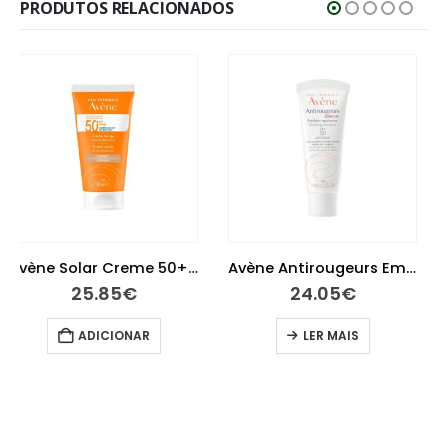
PRODUTOS RELACIONADOS
-25%
Durex Play Gel Lubrificante Efeito Calor 50ml
9.38
€
12.50
€
Avène Antirougeurs Emulsão 40 ml
ADICIONAR
24.05
€
LER MAIS