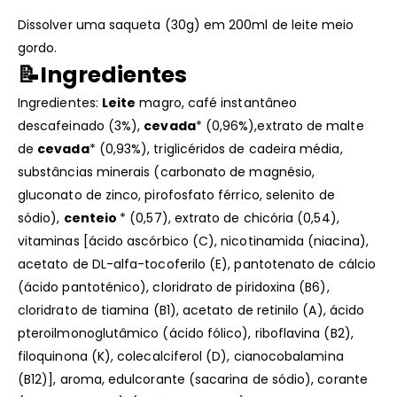
Dissolver uma saqueta (30g) em 200ml de leite meio
gordo.
📝Ingredientes
Ingredientes:
Leite
magro, café instantâneo
descafeinado (3%),
cevada
* (0,96%),extrato de malte
de
cevada
* (0,93%), triglicéridos de cadeira média,
substâncias minerais (carbonato de magnésio,
gluconato de zinco, pirofosfato férrico, selenito de
sódio),
centeio
* (0,57), extrato de chicória (0,54),
vitaminas [ácido ascórbico (C), nicotinamida (niacina),
acetato de DL-alfa-tocoferilo (E), pantotenato de cálcio
(ácido pantoténico), cloridrato de piridoxina (B6),
cloridrato de tiamina (B1), acetato de retinilo (A), ácido
pteroilmonoglutâmico (ácido fólico), riboflavina (B2),
filoquinona (K), colecalciferol (D), cianocobalamina
(B12)], aroma, edulcorante (sacarina de sódio), corante